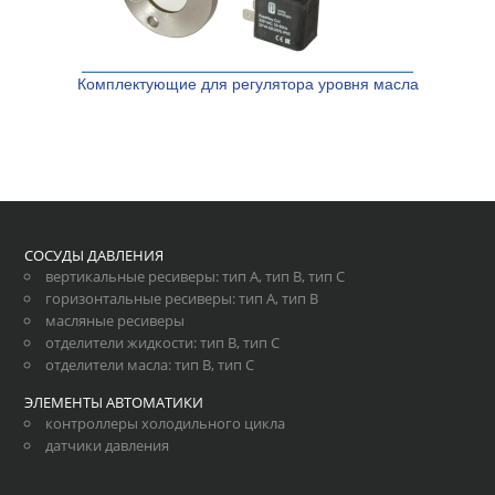
Комплектующие для регулятора уровня масла
СОСУДЫ ДАВЛЕНИЯ
вертикальные ресиверы
:
тип А
,
тип В
,
тип С
горизонтальные ресиверы
:
тип А
,
тип В
масляные ресиверы
отделители жидкости
:
тип В
,
тип С
отделители масла
:
тип В
,
тип С
ЭЛЕМЕНТЫ АВТОМАТИКИ
контроллеры холодильного цикла
датчики давления